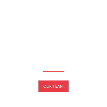
ت
ي
م
ا
م
س
ي
ه
ز
ا
ه
ل
خ
ص
و
ص
ي
ة
م
س
AGENTS
ئ
و
ل
ي
ه
ا
OUR TEAM
ل
ش
ر
ك
ه