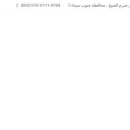
ق, شرم الشيخ ، محافظة جنوب سيناء
(002) 010-0111-8784
قائمة العقارات
أخبار العقارات في مصر
ب
م
ي
ن
ع
ن
ح
ن
إ
ي
ج
إ
ا
ت
ر
ص
ل
ب
ع
ن
ق
ا
ا
ر
ا
س