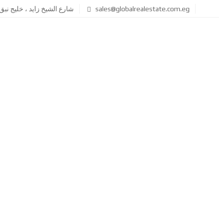
sales@globalrealestate.com.eg
شارع الشيخ زايد ، خليج نب
SUBMIT PROPERTY
الرئيسيه
التقييم العقاري
ا
خ
ب
ط
ح
ط
ث
ا
ع
ل
ن
أ
ع
س
ق
ع
ا
ا
ر
ر
ق
ا
ئ
م
ه