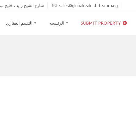
sales@globalrealestate.com.eg
شارع الشيخ زايد ، خليج ن
SUBMIT PROPERTY
الرئيسيه
التقييم العقاري
ا
خ
ب
ط
ح
ط
ث
ا
ع
ل
ن
أ
ع
س
ق
ع
ا
ا
ر
ر
ق
ا
ئ
م
ه