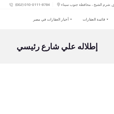
بق, شرم الشيخ ، محافظة جنوب سيناء
(002) 010-0111-8784
قائمة العقارات
أخبار العقارات في مصر
إطلاله علي شارع رئيسي
ب
م
ي
ن
ع
ن
ح
ن
إ
ي
ج
إ
ا
ت
ر
ص
ل
ب
ع
ن
ق
ا
ا
ر
ا
س