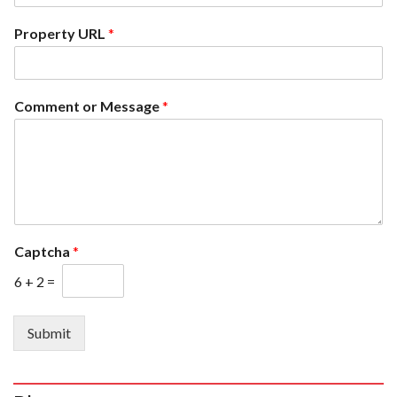
u
n
Property URL
*
t
r
y
Comment or Message
*
s
e
l
e
c
t
e
Captcha
*
d
6
+
2
=
Submit