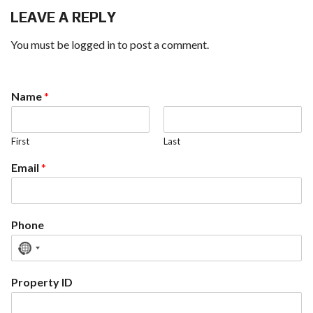
LEAVE A REPLY
You must be
logged in
to post a comment.
Name
*
First
Last
Email
*
Phone
N
o
Property ID
c
o