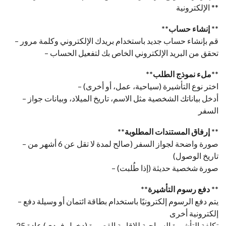
الإلكترونية **
**إنشاء حساب **
– قم بإنشاء حساب جديد باستخدام بريدك الإلكتروني وكلمة مرور
– تحقق من البريد الإلكتروني الخاص بك لتفعيل الحساب
**ملء نموذج الطلب**
– اختر نوع التأشيرة (سياحية، عمل، أو أخرى)
– أدخل بياناتك الشخصية مثل الاسم، تاريخ الميلاد، وبيانات جواز
السفر
**إرفاق المستندات المطلوبة **
– صورة واضحة لجواز السفر (صالح لمدة لا تقل عن 6 أشهر من
تاريخ الوصول)
– صورة شخصية حديثة (إذا طُلبت)
**دفع رسوم التأشيرة **
– يتم دفع الرسوم إلكترونيًا باستخدام بطاقة ائتمان أو وسيلة دفع
إلكترونية أخرى
– تكلفة التأشيرة السياحية للإقامة القصيرة (دخول فردي) عادة 25