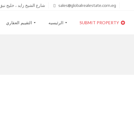
sales@globalrealestate.com.eg
شارع الشيخ زايد ، خليج نب
SUBMIT PROPERTY
الرئيسيه
التقييم العقاري
ا
خ
ب
ط
ح
ط
ث
ا
ع
ل
ن
أ
ع
س
ق
ع
ا
ا
ر
ر
ق
ا
ئ
م
ه