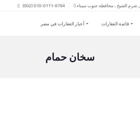
ق, شرم الشيخ ، محافظة جنوب سيناء
(002) 010-0111-8784
قائمة العقارات
أخبار العقارات في مصر
سخان حمام
ب
م
ي
ن
ع
ن
ح
ن
إ
ي
ج
إ
ا
ت
ر
ص
ل
ب
ع
ن
ق
ا
ا
ر
ا
س