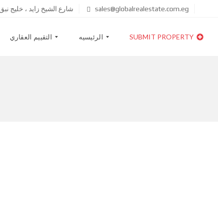
sales@globalrealestate.com.eg
شارع الشيخ زايد ، خليج نب
SUBMIT PROPERTY
الرئيسيه
التقييم العقاري
ا
خ
ب
ط
ح
ط
ث
ا
ع
ل
ن
أ
ع
س
ق
ع
ا
ا
ر
ر
ق
ا
ئ
م
ه