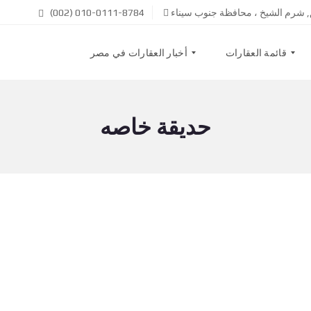
ق, شرم الشيخ ، محافظة جنوب سيناء
(002) 010-0111-8784
قائمة العقارات
أخبار العقارات في مصر
حديقة خاصه
ب
م
ي
ن
ع
ن
ح
ن
إ
ي
ج
إ
ا
ت
ر
ص
ل
ب
ع
ن
ق
ا
ا
ر
ا
س