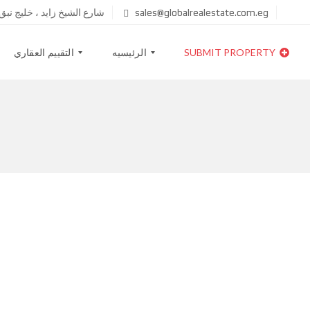
sales@globalrealestate.com.eg
شارع الشيخ زايد ، خليج نب
SUBMIT PROPERTY
الرئيسيه
التقييم العقاري
ا
خ
ب
ط
ح
ط
ث
ا
ع
ل
ن
أ
ع
س
ق
ع
ا
ا
ر
ر
ق
ا
ئ
م
ه